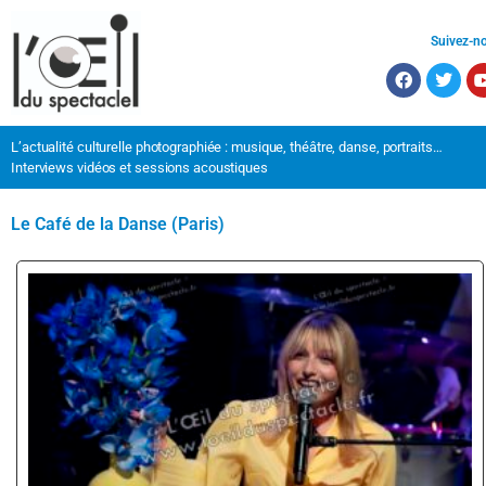
Suivez-n
L’actualité culturelle photographiée : musique, théâtre, danse, portraits…
Interviews vidéos et sessions acoustiques
Le Café de la Danse (Paris)