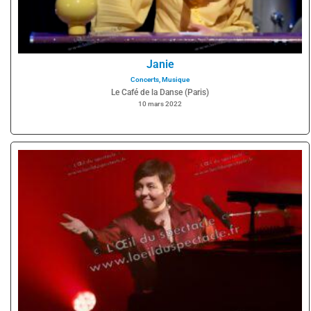
Janie
Concerts
,
Musique
Le Café de la Danse (Paris)
10 mars 2022