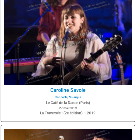
Caroline Savoie
Concerts
,
Musique
Le Café de la Danse (Paris)
27 mai 2019
La Traversée ! (2e édition) – 2019