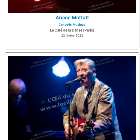
Ariane Moffatt
Concerts
,
Musique
Le Café de la Danse (Paris)
22 février 2022