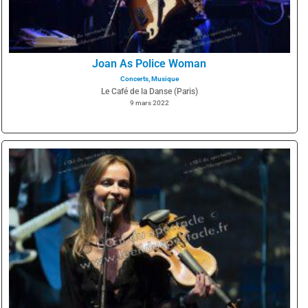
Joan As Police Woman
Concerts
,
Musique
Le Café de la Danse (Paris)
9 mars 2022