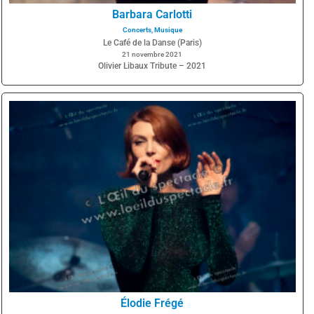
Barbara Carlotti
Concerts
,
Musique
Le Café de la Danse (Paris)
21 novembre 2021
Olivier Libaux Tribute – 2021
Élodie Frégé