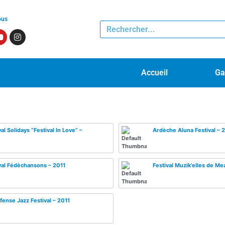
ous
Accueil
Ga
val Solidays “Festival In Love” –
Ardèche Aluna Festival – 
val Fédèchansons – 2011
Festival Muzik’elles de Me
fense Jazz Festival – 2011