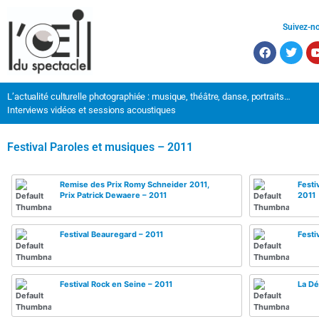
Suivez-n
L’actualité culturelle photographiée : musique, théâtre, danse, portraits…
Interviews vidéos et sessions acoustiques
Festival Paroles et musiques – 2011
Remise des Prix Romy Schneider 2011,
Festi
Prix Patrick Dewaere – 2011
2011
Festival Beauregard – 2011
Festi
Festival Rock en Seine – 2011
La Dé