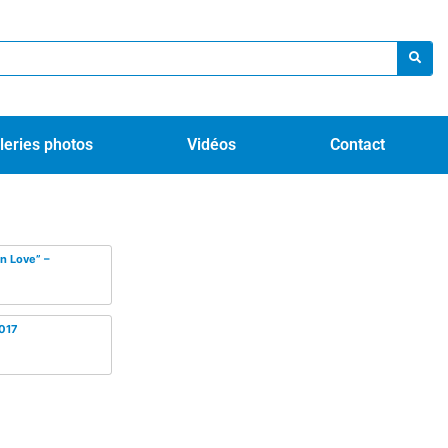
leries photos
Vidéos
Contact
In Love” –
2017