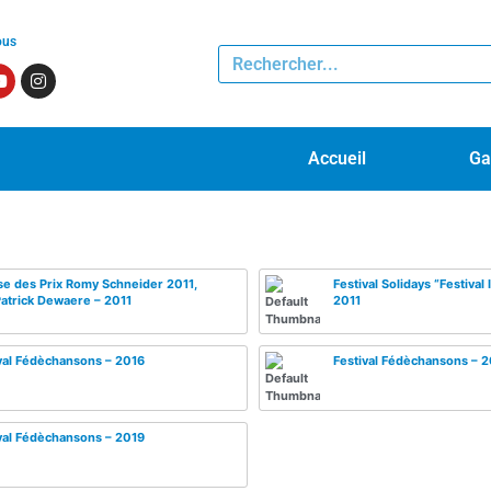
ous
Accueil
Ga
e des Prix Romy Schneider 2011,
Festival Solidays “Festival 
Patrick Dewaere – 2011
2011
val Fédèchansons – 2016
Festival Fédèchansons – 
val Fédèchansons – 2019