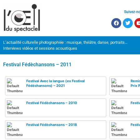
Suivez-n
L’actualité culturelle photographiée : musique, théâtre, danse, portraits…
Interviews vidéos et sessions acoustiques
Festival Fédèchansons – 2011
Festival Avec la langue (ex Festival
Remis
Fédéchansons) – 2021
Prix 
Festival Fédèchansons – 2010
Festi
Festival Fédèchansons – 2018
Festi