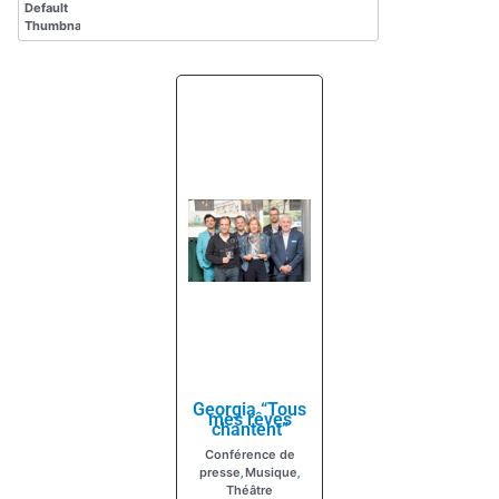
Georgia “Tous
mes rêves
chantent”
Conférence de
presse
Musique
,
,
Théâtre