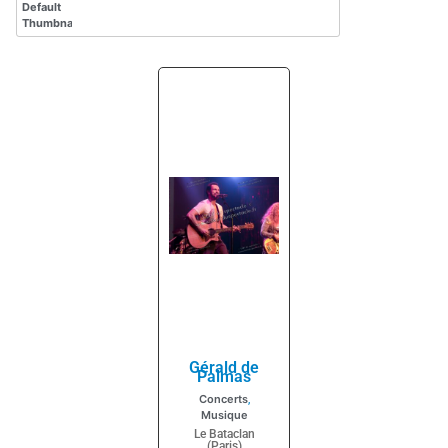
Gérald de
Palmas
Concerts
,
Musique
Le Bataclan
(Paris)