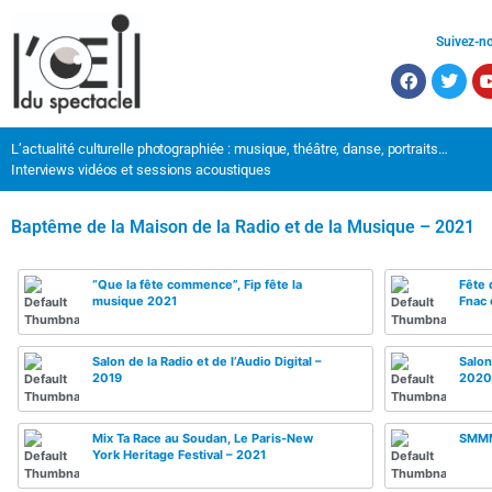
Suivez-n
L’actualité culturelle photographiée : musique, théâtre, danse, portraits…
Interviews vidéos et sessions acoustiques
Baptême de la Maison de la Radio et de la Musique – 2021
“Que la fête commence”, Fip fête la
Fête 
musique 2021
Fnac 
Salon de la Radio et de l’Audio Digital –
Salon
2019
2020
Mix Ta Race au Soudan, Le Paris-New
SMMMI
York Heritage Festival – 2021