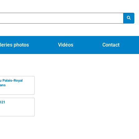
leries photos
Vidéos
Contact
u Palais-Royal
 ans
021