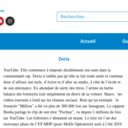
ous
Accueil
Ga
Doria
YouTube. Elle commence à imposer durablement son nom dans la
creuser son sillon et pose des textes où son public pourra encore mieux