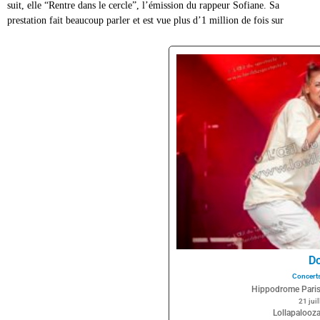
suit, elle “Rentre dans le cercle”, l’émission du rappeur Sofiane. Sa
sur lequel Doria travaille en parallèle de toutes ses activités. Dans son
prestation fait beaucoup parler et est vue plus d’1 million de fois sur
premier album, produit par Kore, Duane et Mounchild, Doria continue de
Do
Concert
Hippodrome Pari
21 jui
Lollapalooz