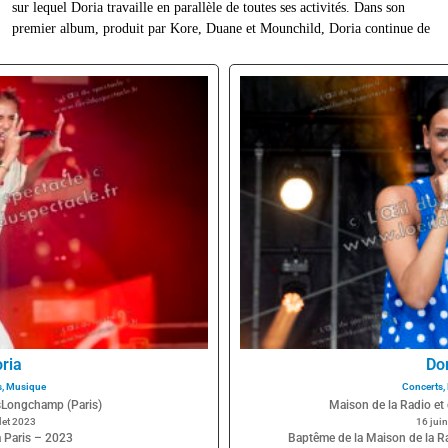
ria
Do
s
,
Musique
Concerts
,
sLongchamp (Paris)
Maison de la Radio et 
llet 2023
16 jui
a Paris – 2023
Baptême de la Maison de la R