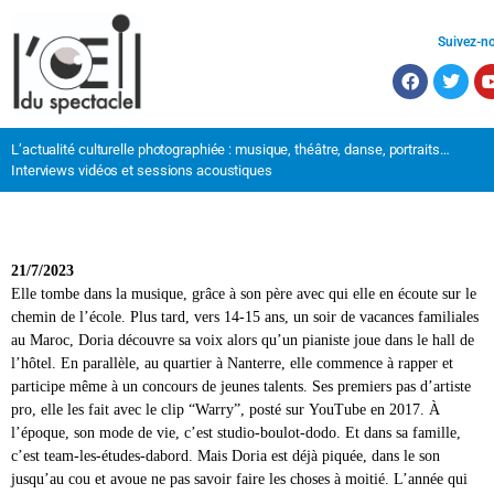
Suivez-n
L’actualité culturelle photographiée : musique, théâtre, danse, portraits…
Interviews vidéos et sessions acoustiques
21/7/2023
Elle tombe dans la musique, grâce à son père avec qui elle en écoute sur le
communauté rap. Doria n’oublie pas qu’elle se fait toute seule et continue
faire connaissance avec elle. L’ADN de « Dodo » (son surnom), c’est le
chemin de l’école. Plus tard, vers 14-15 ans, un soir de vacances familiales
donc d’affiner son style, d’écrire et d’aller au studio, à côté de l’école et
kickage, certes, mais aussi le r’n’b. Elle qui a connu ses émois musicaux
au Maroc, Doria découvre sa voix alors qu’un pianiste joue dans le hall de
de son alternance. En attendant de sortir des titres, l’artiste en herbe
également grâce à Eve, Alicia Keys et Rihanna. Aussi à l’aise qu’elles
l’hôtel. En parallèle, au quartier à Nanterre, elle commence à rapper et
balance des freestyles tout simplement en direct de sa voiture. Banco : les
dans le rap et dans le chant, Doria combine avec aisance ses deux talents
participe même à un concours de jeunes talents. Ses premiers pas d’artiste
vidéos tournent à fond sur les réseaux sociaux. Rien qu’un exemple : le
stylistiques. Elle y déploie sa philosophie : vivre à fond, se battre pour
pro, elle les fait avec le clip “Warry”, posté sur YouTube en 2017. À
freestyle “Million” a été vu plus de 300 000 fois sur Instagram. Le rappeur
aller chercher ce qu’on veut, en clair voir le verre à moitié plein plutôt
l’époque, son mode de vie, c’est studio-boulot-dodo. Et dans sa famille,
Booba partage le clip de son titre “Pochtar”, vu depuis 5 millions de fois
qu’à moitié vide. Si elle continue de parler de trahisons et autres
c’est team-les-études-dabord. Mais Doria est déjà piquée, dans le son
sur YouTube. Les followers s’abonnent en masse. Le titre est l’un des
vicissitudes de la vie, Doria aspire aussi à s’affirmer, à s’abandonner,
jusqu’au cou et avoue ne pas savoir faire les choses à moitié. L’année qui
morceaux phare de l’EP MDP (pour MoDe Opératoire) sorti à l’été 2019