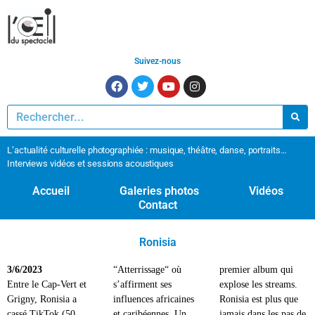
Suivez-nous
L’actualité culturelle photographiée : musique, théâtre, danse, portraits…
Interviews vidéos et sessions acoustiques
Accueil
Galeries photos
Vidéos
Contact
Ronisia
3/6/2023
“Atterrissage“ où
premier album qui
Entre le Cap-Vert et
s’affirment ses
explose les streams.
Grigny, Ronisia a
influences africaines
Ronisia est plus que
cassé TikTok (50
et caribéennes. Un
jamais dans les pas de