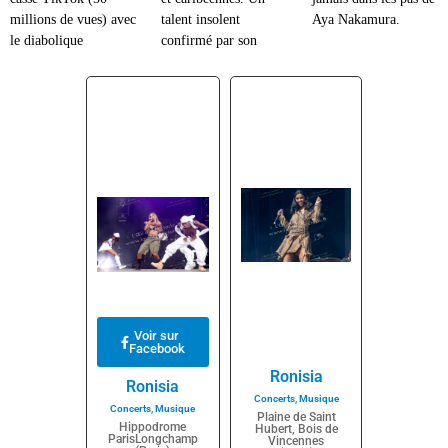
millions de vues) avec
talent insolent
Aya Nakamura.
le diabolique
confirmé par son
Voir sur
Facebook
Ronisia
Ronisia
Concerts
,
Musique
Concerts
,
Musique
Plaine de Saint
Hippodrome
Hubert, Bois de
ParisLongchamp
Vincennes