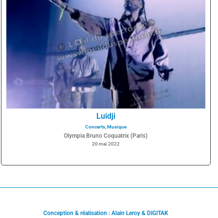
Luidji
Concerts
,
Musique
Olympia Bruno Coquatrix (Paris)
20 mai 2022
Conception & réalisation : Alain Leroy & DIGITAK