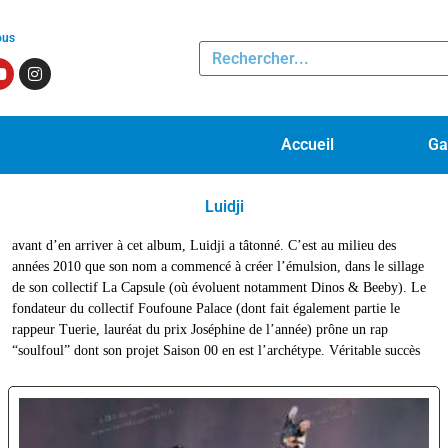
ous
Accueil
Ga
Luidji
avant d’en arriver à cet album, Luidji a tâtonné. C’est au milieu des
commercial et d’estime, l’album a été adoubé par les journalistes Mehdi