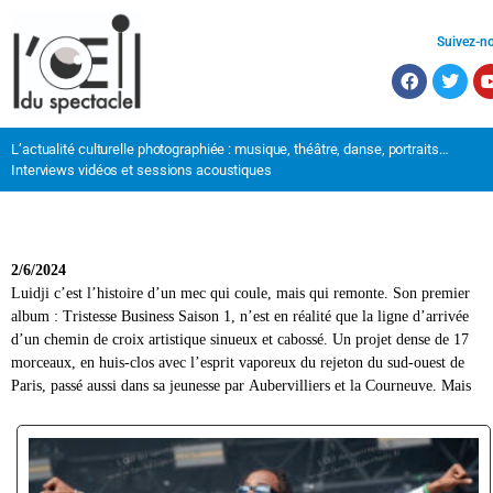
Suivez-n
L’actualité culturelle photographiée : musique, théâtre, danse, portraits…
Interviews vidéos et sessions acoustiques
2/6/2024
Luidji c’est l’histoire d’un mec qui coule, mais qui remonte. Son premier
années 2010 que son nom a commencé à créer l’émulsion, dans le sillage
Maïzi, Neefa ou encore Narjes Bahhar. Et il est très tentant de parler
album : Tristesse Business Saison 1, n’est en réalité que la ligne d’arrivée
de son collectif La Capsule (où évoluent notamment Dinos & Beeby). Le
d’album de la maturité tant Luidji s’est détaché des histoires de fesses pour
d’un chemin de croix artistique sinueux et cabossé. Un projet dense de 17
fondateur du collectif Foufoune Palace (dont fait également partie le
s’attaquer à des sujets plus sensibles et universels, avec toujours, sa
morceaux, en huis-clos avec l’esprit vaporeux du rejeton du sud-ouest de
rappeur Tuerie, lauréat du prix Joséphine de l’année) prône un rap
Paris, passé aussi dans sa jeunesse par Aubervilliers et la Courneuve. Mais
“soulfoul” dont son projet Saison 00 en est l’archétype. Véritable succès