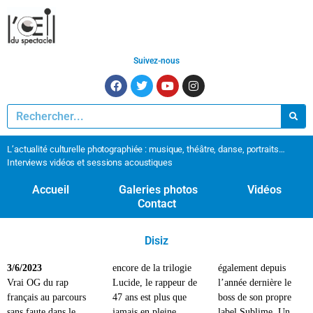
Suivez-nous
L’actualité culturelle photographiée : musique, théâtre, danse, portraits…
Interviews vidéos et sessions acoustiques
Accueil
Galeries photos
Vidéos
Contact
Disiz
3/6/2023
encore de la trilogie
également depuis
Vrai OG du rap
Lucide, le rappeur de
l’année dernière le
français au parcours
47 ans est plus que
boss de son propre
sans faute dans le
jamais en pleine
label Sublime. Un