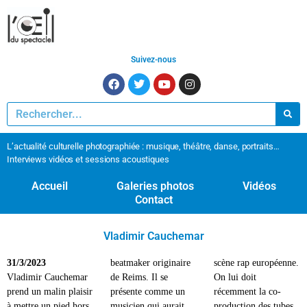
Suivez-nous
L’actualité culturelle photographiée : musique, théâtre, danse, portraits…
Interviews vidéos et sessions acoustiques
Accueil
Galeries photos
Vidéos
Contact
Vladimir Cauchemar
31/3/2023
beatmaker originaire
scène rap européenne.
Vladimir Cauchemar
de Reims. Il se
On lui doit
prend un malin plaisir
présente comme un
récemment la co-
à mettre un pied hors
musicien qui aurait
production des tubes