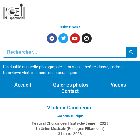
Suivez-nous
L’actualité culturelle photographiée : musique, théâtre, danse, portraits…
Interviews vidéos et sessions acoustiques
Accueil
Galeries photos
Vidéos
Contact
Vladimir Cauchemar
Concerts
,
Musique
Festival Chorus des Hauts-de-Seine – 2023
La Seine Musicale (Boulogne-Billancourt)
31 mars 2023