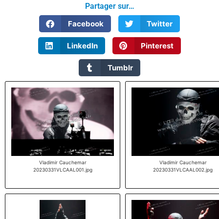
Partager sur…
Facebook
Twitter
LinkedIn
Pinterest
Tumblr
Vladimir Cauchemar
Vladimir Cauchemar
20230331VLCAAL001.jpg
20230331VLCAAL002.jpg