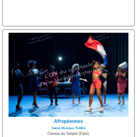
Afropéennes
Danse
,
Musique
,
Théâtre
Carreau du Temple (Paris)