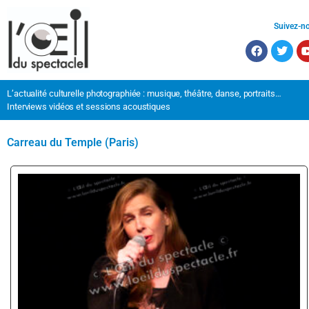
Suivez-n
L’actualité culturelle photographiée : musique, théâtre, danse, portraits…
Interviews vidéos et sessions acoustiques
Carreau du Temple (Paris)