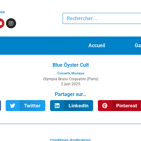
ous
Accueil
Ga
Blue Öyster Cult
Concerts
,
Musique
Olympia Bruno Coquatrix (Paris)
2 juin 2025
Partager sur…
Twitter
LinkedIn
Pinterest
Conditions d'utilisations