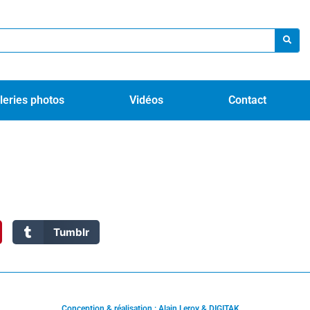
leries photos
Vidéos
Contact
Tumblr
Conception & réalisation : Alain Leroy & DIGITAK