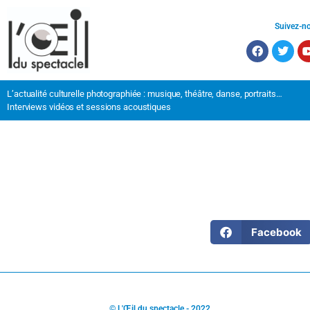
Suivez-n
L’actualité culturelle photographiée : musique, théâtre, danse, portraits…
Interviews vidéos et sessions acoustiques
Facebook
© L'Œil du spectacle - 2022