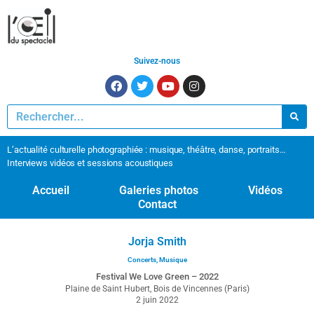
Suivez-nous
L’actualité culturelle photographiée : musique, théâtre, danse, portraits…
Interviews vidéos et sessions acoustiques
Accueil
Galeries photos
Vidéos
Contact
Jorja Smith
Concerts
,
Musique
Festival We Love Green – 2022
Plaine de Saint Hubert, Bois de Vincennes (Paris)
2 juin 2022