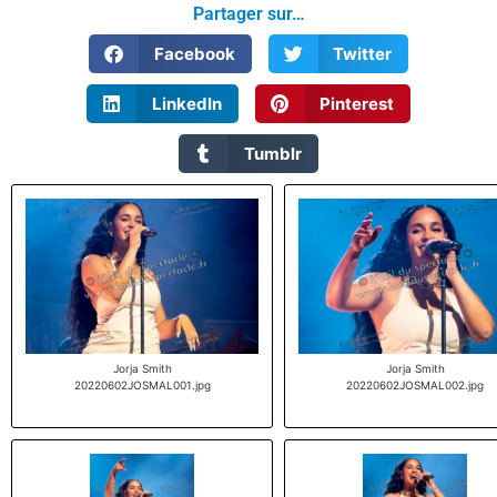
Partager sur…
Facebook
Twitter
LinkedIn
Pinterest
Tumblr
Jorja Smith
Jorja Smith
20220602JOSMAL001.jpg
20220602JOSMAL002.jpg