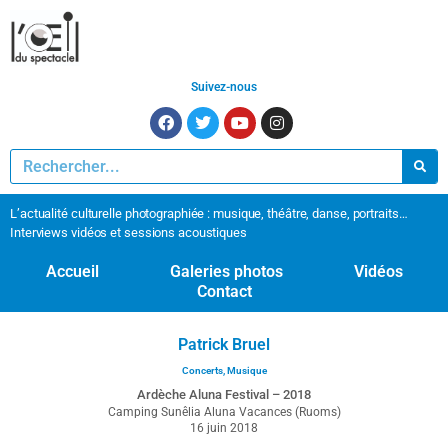
Suivez-nous
L’actualité culturelle photographiée : musique, théâtre, danse, portraits…
Interviews vidéos et sessions acoustiques
Accueil
Galeries photos
Vidéos
Contact
Patrick Bruel
Concerts
,
Musique
Ardèche Aluna Festival – 2018
Camping Sunêlia Aluna Vacances (Ruoms)
16 juin 2018