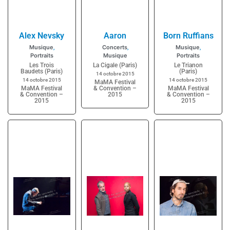
Alex Nevsky
Aaron
Born Ruffians
Musique
Concerts
Musique
,
,
,
Portraits
Musique
Portraits
Les Trois
La Cigale (Paris)
Le Trianon
Baudets (Paris)
(Paris)
14 octobre 2015
14 octobre 2015
14 octobre 2015
MaMA Festival
MaMA Festival
& Convention –
MaMA Festival
& Convention –
2015
& Convention –
2015
2015