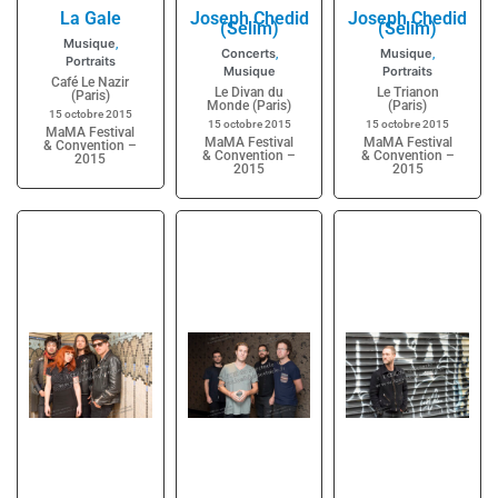
La Gale
Joseph Chedid
Joseph Chedid
(Selim)
(Selim)
Musique
,
Concerts
Musique
,
,
Portraits
Musique
Portraits
Café Le Nazir
Le Divan du
Le Trianon
(Paris)
Monde (Paris)
(Paris)
15 octobre 2015
15 octobre 2015
15 octobre 2015
MaMA Festival
MaMA Festival
MaMA Festival
& Convention –
& Convention –
& Convention –
2015
2015
2015