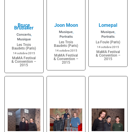
Bruce
Joon Moon
Lomepal
Brubaker
Musique
Musique
,
,
Concerts
,
Portraits
Portraits
Musique
Les Trois
La Foule (Paris)
Les Trois
Baudets (Paris)
14 octobre 2015
Baudets (Paris)
14 octobre 2015
MaMA Festival
14 octobre 2015
MaMA Festival
& Convention –
MaMA Festival
& Convention –
2015
& Convention –
2015
2015