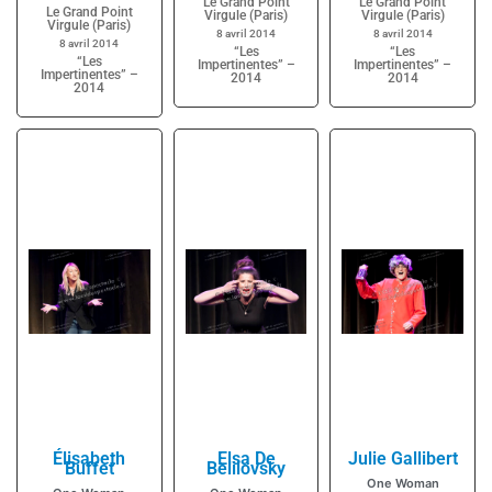
Le Grand Point
Le Grand Point
Le Grand Point
Virgule (Paris)
Virgule (Paris)
Virgule (Paris)
8 avril 2014
8 avril 2014
8 avril 2014
“Les
“Les
“Les
Impertinentes” –
Impertinentes” –
Impertinentes” –
2014
2014
2014
Élisabeth
Elsa De
Julie Gallibert
Buffet
Belilovsky
One Woman