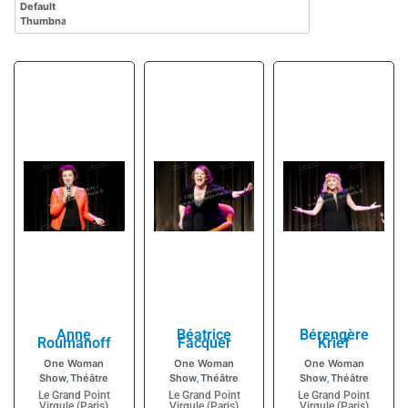
Anne
Béatrice
Bérengère
Roumanoff
Facquer
Krief
One Woman
One Woman
One Woman
Show
Théâtre
Show
Théâtre
Show
Théâtre
,
,
,
Le Grand Point
Le Grand Point
Le Grand Point
Virgule (Paris)
Virgule (Paris)
Virgule (Paris)