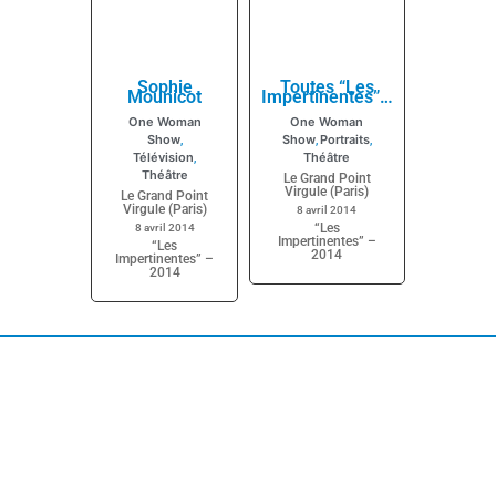
Sophie
Toutes “Les
Mounicot
Impertinentes”…
One Woman
One Woman
Show
Show
Portraits
,
,
,
Télévision
Théâtre
,
Théâtre
Le Grand Point
Virgule (Paris)
Le Grand Point
Virgule (Paris)
8 avril 2014
“Les
8 avril 2014
Impertinentes” –
“Les
2014
Impertinentes” –
2014