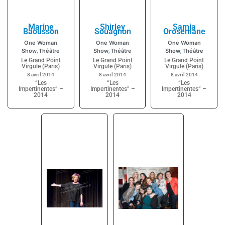
Marine
Shirley
Samia
Baousson
Souagnon
Orosemane
One Woman
One Woman
One Woman
Show
Théâtre
Show
Théâtre
Show
Théâtre
,
,
,
Le Grand Point
Le Grand Point
Le Grand Point
Virgule (Paris)
Virgule (Paris)
Virgule (Paris)
8 avril 2014
8 avril 2014
8 avril 2014
“Les
“Les
“Les
Impertinentes” –
Impertinentes” –
Impertinentes” –
2014
2014
2014