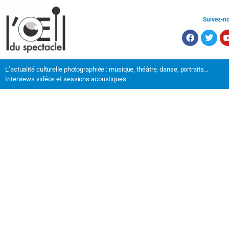
Suivez-n
L’actualité culturelle photographiée : musique, théâtre, danse, portraits…
Interviews vidéos et sessions acoustiques