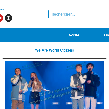
ous
Accueil
Ga
We Are World Citizens