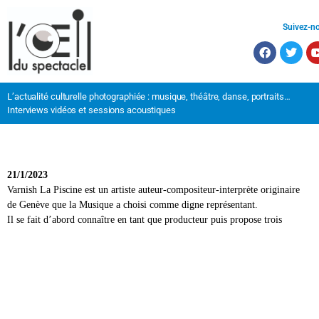
Suivez-n
L’actualité culturelle photographiée : musique, théâtre, danse, portraits…
Interviews vidéos et sessions acoustiques
21/1/2023
Varnish La Piscine est un artiste auteur-compositeur-interprète originaire
de Genève que la Musique a choisi comme digne représentant.
Il se fait d’abord connaître en tant que producteur puis propose trois
finaliser son rapprochement avec Pedro Winter, patron du label Ed Banger