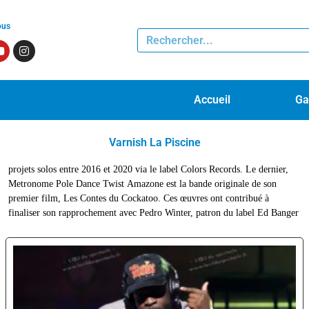
ous
Accueil
Ga
Varnish La Piscine
projets solos entre 2016 et 2020 via le label Colors Records. Le dernier,
qui le signe en 2021. Ce qu’on peut dire de son nouveau projet c’est qu’il
Metronome Pole Dance Twist Amazone est la bande originale de son
matérialise de grandes ambitions qui seront vues, entendues et défendues
premier film, Les Contes du Cockatoo. Ces œuvres ont contribué à