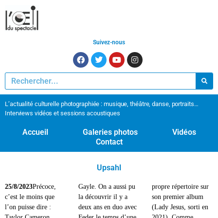
Suivez-nous
L’actualité culturelle photographiée : musique, théâtre, danse, portraits…
Interviews vidéos et sessions acoustiques
Accueil
Galeries photos
Vidéos
Contact
Upsahl
25/8/2023
Précoce,
Gayle. On a aussi pu
propre répertoire sur
c’est le moins que
la découvrir il y a
son premier album
l’on puisse dire :
deux ans en duo avec
(Lady Jesus, sorti en
Taylor Cameron
Feder le temps d’une
2021). Comme