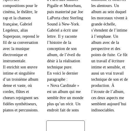
compositions pour le
Pigalle et Motorbass,
les alentours. Un
cinéma, le théâtre, le
puis masterisé par Joe
album au sein duquel
rap et la chanson
LaPorta chez Sterling
les morceaux vivent à
française, Gabriel
Sound à New-York.
grande échelle,
Legeleux, alias
Gabriel a écrit une
s’étendent de l’intime
Superpoze, reprend le
lettre. Il y raconte
à l’emphase. Un
fil de sa conversation
l’histoire de la
album avec de la
avec la musique
conception de son
perspective et des
électronique et
album, de l’éveil du
points de fuite. Ce fût
instrumentale.
désir à la réalisation
un travail d’écriture
Il enrichit son œuvre
technique pure.
intime et sensible, et
intime et singulière
En voici le dernier
aussi un vrai travail
d’un troisième album
paragraphe :
technique de son et de
dense et vaste, où
« Nova Cardinale »
production. À
cordes, flûtes et
est un album qui me
l’écoute de l’album,
chœurs rejoignent ses
semble être un monde
ces deux aspects me
fidèles synthétiseurs,
plus qu’un récit. Un
semblent aujourd’hui
pianos et percussions.
endroit fait de sons
indissociables.