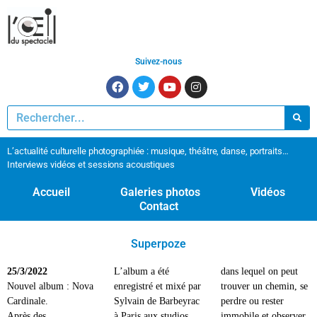
Suivez-nous
L’actualité culturelle photographiée : musique, théâtre, danse, portraits…
Interviews vidéos et sessions acoustiques
Accueil
Galeries photos
Vidéos
Contact
Superpoze
25/3/2022
L’album a été
dans lequel on peut
Nouvel album : Nova
enregistré et mixé par
trouver un chemin, se
Cardinale.
Sylvain de Barbeyrac
perdre ou rester
Après des
à Paris aux studios
immobile et observer