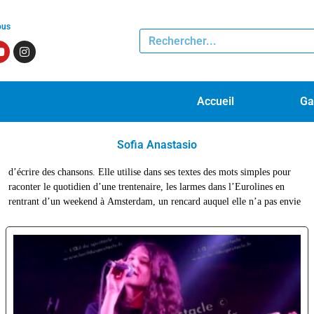
ous
Accueil
Ga
Sofia Anastasio
d’écrire des chansons. Elle utilise dans ses textes des mots simples pour
d’aller, sur des mélodies pop. Depuis, son genou va beaucoup mieux, et