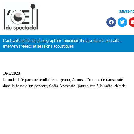
Suivez-n
L’actualité culturelle photographiée : musique, théâtre, danse, portraits…
Interviews vidéos et sessions acoustiques
16/3/2023
Immobilisée par une tendinite au genou, à cause d’un pas de danse raté
raconter le quotidien d’une trentenaire, les larmes dans l’Eurolines en
dans la fosse d’un concert, Sofia Anastasio, journaliste à la radio, décide
rentrant d’un weekend à Amsterdam, un rencard auquel elle n’a pas envie