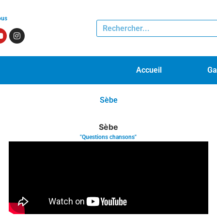
ous
Accueil
Ga
Sèbe
Sèbe
"Questions chansons"