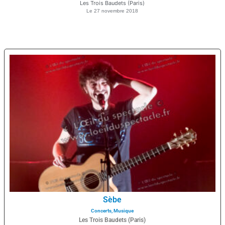
Les Trois Baudets (Paris)
Le
27 novembre 2018
Sèbe
Concerts
,
Musique
Les Trois Baudets (Paris)