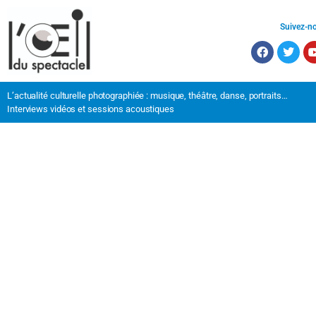
Suivez-n
L’actualité culturelle photographiée : musique, théâtre, danse, portraits…
Interviews vidéos et sessions acoustiques