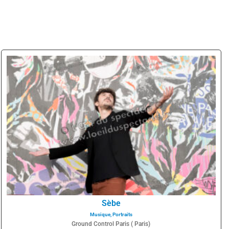
Sèbe
Musique
,
Portraits
Ground Control Paris ( Paris)