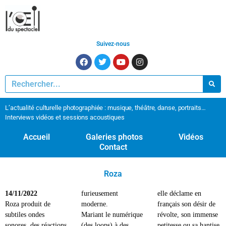
Suivez-nous
L’actualité culturelle photographiée : musique, théâtre, danse, portraits…
Interviews vidéos et sessions acoustiques
Accueil
Galeries photos
Vidéos
Contact
Roza
14/11/2022
furieusement
elle déclame en
Roza produit de
moderne.
français son désir de
subtiles ondes
Mariant le numérique
révolte, son immense
sonores, des réactions
(des loops) à des
petitesse ou sa hantise