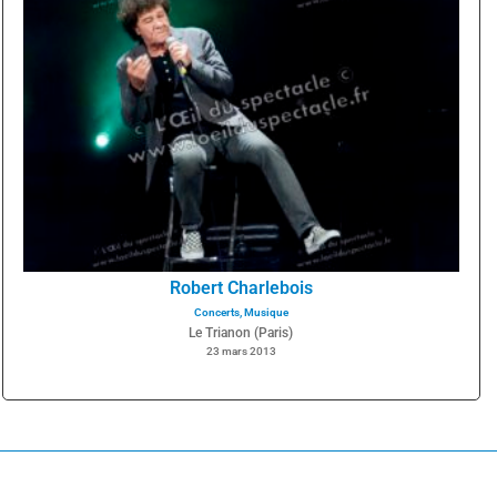
Robert Charlebois
Concerts
,
Musique
Le Trianon (Paris)
23 mars 2013