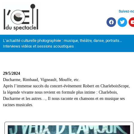
Suivez-n
L’actualité culturelle photographiée : musique, théâtre, danse, portraits…
Interviews vidéos et sessions acoustiques
29/5/2024
Ducharme, Rimbaud, Vigneault, Mouffe, etc.
Après l’immense succès du concert-événement Robert en CharleboisScope
,
la légende vivante nous revient en formule plus intime :
Charlebois,
Ducharme et les autres…
,
Il nous raconte en chansons et en musique ses
racines musicales.