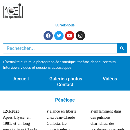
Suivez-nous
L’actualité culturelle photographiée : musique, théâtre, danse, portraits…
Interviews vidéos et sessions acoustiques
Accueil
Galeries photos
Vidéos
Contact
Pénélope
12/1/2023
s’élance en liberté
s’enflamment dans
Après Ulysse, en
chez Jean-Claude
des pulsions
1981, et un long
Gallotta. Le
charnelles, des
voyage, Jean-Claude
chorégraphe a
accolements sensuels,