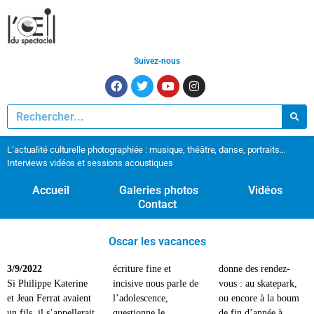
Suivez-nous
L’actualité culturelle photographiée : musique, théâtre, danse, portraits…
Interviews vidéos et sessions acoustiques
Accueil
Galeries photos
Vidéos
Contact
Oscar les vacances
3/9/2022
écriture fine et
donne des rendez-
Si Philippe Katerine
incisive nous parle de
vous : au skatepark,
et Jean Ferrat avaient
l’adolescence,
ou encore à la boum
un fils, il s’appellerait
questionne le
de fin d’année à