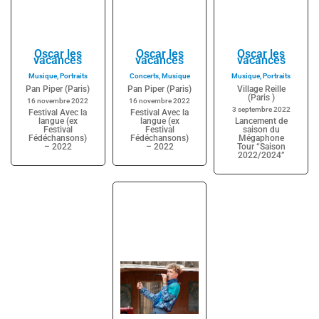
Oscar les
Oscar les
Oscar les
vacances
vacances
vacances
Musique
,
Portraits
Concerts
,
Musique
Musique
,
Portraits
Pan Piper (Paris)
Pan Piper (Paris)
Village Reille
(Paris )
16 novembre 2022
16 novembre 2022
3 septembre 2022
Festival Avec la
Festival Avec la
langue (ex
langue (ex
Lancement de
Festival
Festival
saison du
Fédéchansons)
Fédéchansons)
Mégaphone
– 2022
– 2022
Tour “Saison
2022/2024”