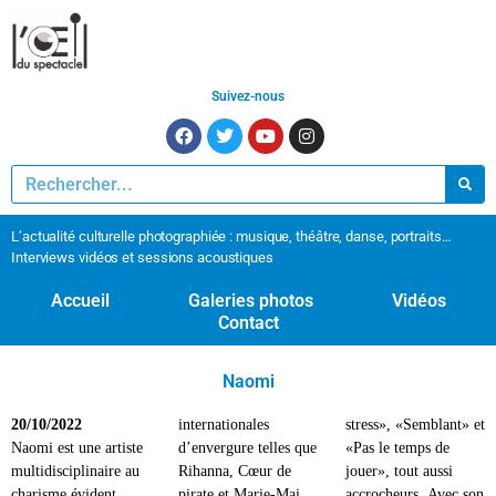
Suivez-nous
L’actualité culturelle photographiée : musique, théâtre, danse, portraits…
Interviews vidéos et sessions acoustiques
Accueil
Galeries photos
Vidéos
Contact
Naomi
20/10/2022
internationales
stress», «Semblant» et
Naomi est une artiste
d’envergure telles que
«Pas le temps de
multidisciplinaire au
Rihanna, Cœur de
jouer», tout aussi
charisme évident.
pirate et Marie-Mai
accrocheurs. Avec son