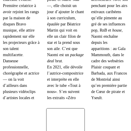
Première créatrice à
—, elle choisit un
penchant pour les airs
avoir rejoint les rangs
jour d’ajouter le chant
estivaux caribéens
par la maison de
à son curriculum,
qu’elle pimente au
disques Bravo
épaulée par Béatrice
gré de ses influences
musique, elle attire
Martin qui voit en
pop, RnB et
house
,
rapidement sur elle
elle un clair filon de
Naomi enchaîne
les projecteurs grâce à
star et la prend sous
depuis les
son talent
son aile. C’est que
apparitions : au Gala
multifacette.
Naomi est un
package
Mammouth, dans le
Danseuse
deal
brut.
cadre des webséries
professionnelle,
En 2021, elle dévoile
Plaisir coupant et
chorégraphe et actrice
l’autrice-compositrice
Barbada, aux Francos
— on la voit
et interprète en elle
de Montréal ainsi
d’ailleurs dans
avec le tube «Tout à
qu’en première partie
plusieurs vidéoclips
nous». S’en suivent
de Cœur de pirate et
d’artistes locales et
les extraits «Zéro
Yseult.