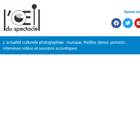
Suivez-n
L’actualité culturelle photographiée : musique, théâtre, danse, portraits…
Interviews vidéos et sessions acoustiques