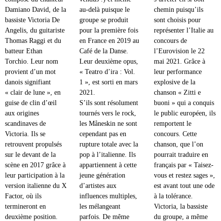
Damiano David, de la
au-delà puisque le
chemin puisqu’ils
bassiste Victoria De
groupe se produit
sont choisis pour
Angelis, du guitariste
pour la première fois
représenter l’Italie au
Thomas Raggi et du
en France en 2019 au
concours de
batteur Ethan
Café de la Danse.
l’Eurovision le 22
Torchio. Leur nom
Leur deuxième opus,
mai 2021. Grâce à
provient d’un mot
« Teatro d’ira : Vol.
leur performance
danois signifiant
1 », est sorti en mars
explosive de la
« clair de lune », en
2021.
chanson « Zitti e
guise de clin d’œil
S’ils sont résolument
buoni » qui a conquis
aux origines
tournés vers le rock,
le public européen, ils
scandinaves de
les Måneskin ne sont
remportent le
Victoria. Ils se
cependant pas en
concours. Cette
retrouvent propulsés
rupture totale avec la
chanson, que l’on
sur le devant de la
pop à l’italienne. Ils
pourrait traduire en
scène en 2017 grâce à
appartiennent à cette
français par « Taisez-
leur participation à la
jeune génération
vous et restez sages »,
version italienne du X
d’artistes aux
est avant tout une ode
Factor, où ils
influences multiples,
à la tolérance.
termineront en
les mélangeant
Victoria, la bassiste
deuxième position.
parfois. De même
du groupe, a même