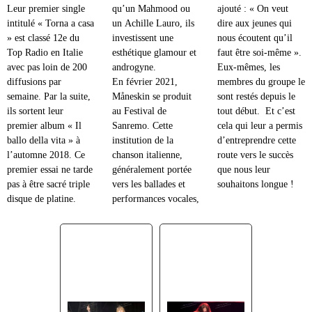
Leur premier single
qu’un Mahmood ou
ajouté : « On veut
intitulé « Torna a casa
un Achille Lauro, ils
dire aux jeunes qui
» est classé 12e du
investissent une
nous écoutent qu’il
Top Radio en Italie
esthétique glamour et
faut être soi-même ».
avec pas loin de 200
androgyne.
Eux-mêmes, les
diffusions par
En février 2021,
membres du groupe le
semaine. Par la suite,
Måneskin se produit
sont restés depuis le
ils sortent leur
au Festival de
tout début. Et c’est
premier album « Il
Sanremo. Cette
cela qui leur a permis
ballo della vita » à
institution de la
d’entreprendre cette
l’automne 2018. Ce
chanson italienne,
route vers le succès
premier essai ne tarde
généralement portée
que nous leur
pas à être sacré triple
vers les ballades et
souhaitons longue !
disque de platine.
performances vocales,