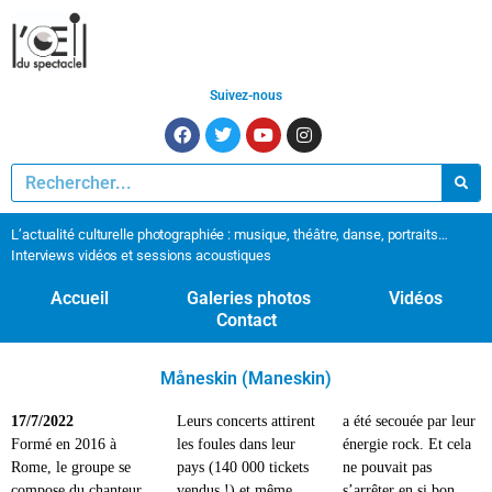
Suivez-nous
L’actualité culturelle photographiée : musique, théâtre, danse, portraits…
Interviews vidéos et sessions acoustiques
Accueil
Galeries photos
Vidéos
Contact
Måneskin (Maneskin)
17/7/2022
Leurs concerts attirent
a été secouée par leur
Formé en 2016 à
les foules dans leur
énergie rock. Et cela
Rome, le groupe se
pays (140 000 tickets
ne pouvait pas
compose du chanteur
vendus !) et même
s’arrêter en si bon