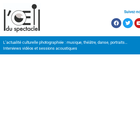
Suivez-n
L’actualité culturelle photographiée : musique, théâtre, danse, portraits…
Interviews vidéos et sessions acoustiques