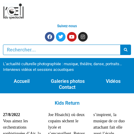
Suivez-nous
L’actualité culturelle photographiée : musique, théâtre, danse, portraits…
Interviews vidéos et sessions acoustiques
Accueil
Galeries photos
Vidéos
Contact
Kids Return
27/8/2022
Joe Hisaichi) où deux
s’inspirent, la
Vous aimez les
copains sèchent le
musique de ce duo
orchestrations
lycée et
attachant fait elle
sophistiquées d’Air, la
s’encanaillent. Retour
aussi l’école