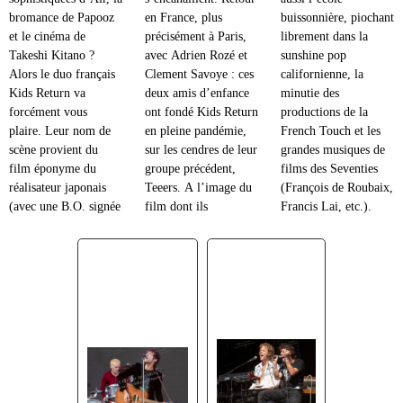
bromance de Papooz
en France, plus
buissonnière, piochant
et le cinéma de
précisément à Paris,
librement dans la
Takeshi Kitano ?
avec Adrien Rozé et
sunshine pop
Alors le duo français
Clement Savoye : ces
californienne, la
Kids Return va
deux amis d’enfance
minutie des
forcément vous
ont fondé Kids Return
productions de la
plaire. Leur nom de
en pleine pandémie,
French Touch et les
scène provient du
sur les cendres de leur
grandes musiques de
film éponyme du
groupe précédent,
films des Seventies
réalisateur japonais
Teeers. A l’image du
(François de Roubaix,
(avec une B.O. signée
film dont ils
Francis Lai, etc.).