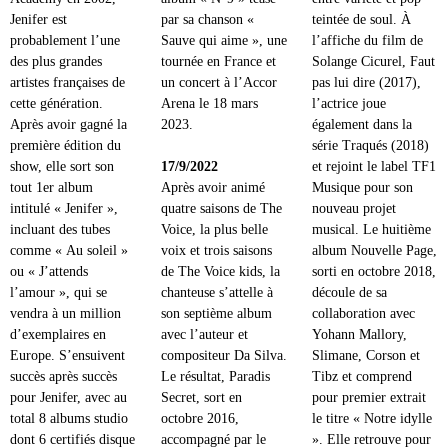
Jenifer est
par sa chanson «
teintée de soul. À
probablement l’une
Sauve qui aime », une
l’affiche du film de
des plus grandes
tournée en France et
Solange Cicurel, Faut
artistes françaises de
un concert à l’Accor
pas lui dire (2017),
cette génération.
Arena le 18 mars
l’actrice joue
Après avoir gagné la
2023.
également dans la
première édition du
série Traqués (2018)
show, elle sort son
17/9/2022
et rejoint le label TF1
tout 1er album
Après avoir animé
Musique pour son
intitulé « Jenifer »,
quatre saisons de The
nouveau projet
incluant des tubes
Voice, la plus belle
musical. Le huitième
comme « Au soleil »
voix et trois saisons
album Nouvelle Page,
ou « J’attends
de The Voice kids, la
sorti en octobre 2018,
l’amour », qui se
chanteuse s’attelle à
découle de sa
vendra à un million
son septième album
collaboration avec
d’exemplaires en
avec l’auteur et
Yohann Mallory,
Europe. S’ensuivent
compositeur Da Silva.
Slimane, Corson et
succès après succès
Le résultat, Paradis
Tibz et comprend
pour Jenifer, avec au
Secret, sort en
pour premier extrait
total 8 albums studio
octobre 2016,
le titre « Notre idylle
dont 6 certifiés disque
accompagné par le
». Elle retrouve pour