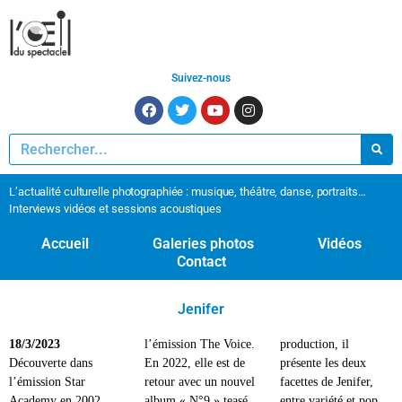
Suivez-nous
L’actualité culturelle photographiée : musique, théâtre, danse, portraits…
Interviews vidéos et sessions acoustiques
Accueil
Galeries photos
Vidéos
Contact
Jenifer
18/3/2023
l’émission The Voice.
production, il
Découverte dans
En 2022, elle est de
présente les deux
l’émission Star
retour avec un nouvel
facettes de Jenifer,
Academy en 2002,
album « N°9 » teasé
entre variété et pop