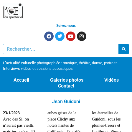
Suivez-nous
L’actualité culturelle photographiée : musique, théâtre, danse, portraits…
Interviews vidéos et sessions acoustiques
Accueil
Galeries photos
Vidéos
Contact
Jean Guidoni
23/1/2023
aubes grises de la
les éternelles de
Avec des Si, on
place Clichy aux
Guidoni, sous les
n’aurait pas vieilli,
hôtels hantés de
plumes-trésors et
mais juste vécu. 40
Californie. De cafés
fragiles de Pierre