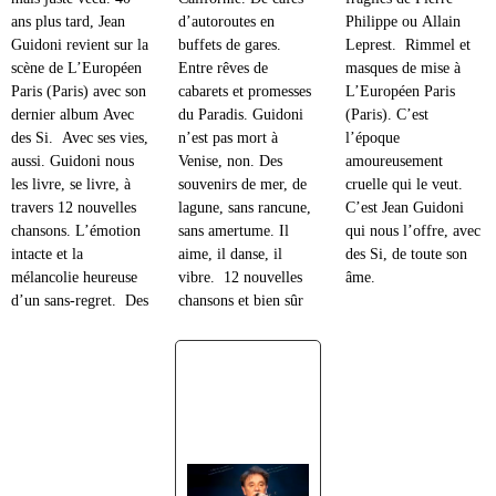
ans plus tard, Jean
d’autoroutes en
Philippe ou Allain
Guidoni revient sur la
buffets de gares.
Leprest. Rimmel et
scène de L’Européen
Entre rêves de
masques de mise à
Paris (Paris) avec son
cabarets et promesses
L’Européen Paris
dernier album Avec
du Paradis. Guidoni
(Paris). C’est
des Si. Avec ses vies,
n’est pas mort à
l’époque
aussi. Guidoni nous
Venise, non. Des
amoureusement
les livre, se livre, à
souvenirs de mer, de
cruelle qui le veut.
travers 12 nouvelles
lagune, sans rancune,
C’est Jean Guidoni
chansons. L’émotion
sans amertume. Il
qui nous l’offre, avec
intacte et la
aime, il danse, il
des Si, de toute son
mélancolie heureuse
vibre. 12 nouvelles
âme.
d’un sans-regret. Des
chansons et bien sûr