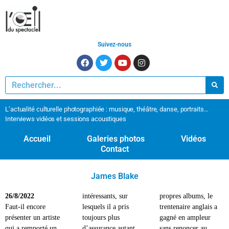
Suivez-nous
L’actualité culturelle photographiée : musique, théâtre, danse, portraits…
Interviews vidéos et sessions acoustiques
Accueil
Galeries photos
Vidéos
Contact
James Blake
26/8/2022
intéressants, sur
propres albums, le
Faut-il encore
lesquels il a pris
trentenaire anglais a
présenter un artiste
toujours plus
gagné en ampleur
qui a remporté un
d’assurance autant
sans renoncer au