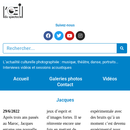
Suivez-nous
L’actualité culturelle photographiée : musique, théâtre, danse, portraits…
Interviews vidéos et sessions acoustiques
Accueil
Galeries photos
Vidéos
Contact
Jacques
29/6/2022
jeux d’esprit et
expérimentale avec
Après trois ans passés
d’images fortes. Il se
des bruits qu’à un
au Maroc, Jacques
réinvente encore une
moment c’est devenu
entame une nouvelle
fois en mettant de
expérimental pour