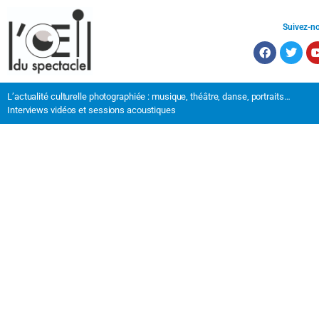
Suivez-n
L’actualité culturelle photographiée : musique, théâtre, danse, portraits…
Interviews vidéos et sessions acoustiques