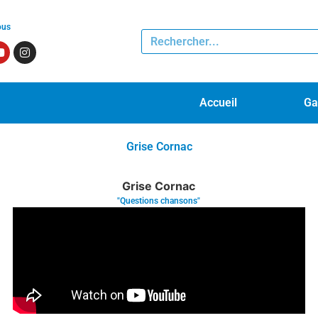
ous
Accueil
Ga
Grise Cornac
Grise Cornac
"Questions chansons"