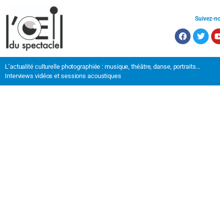
Suivez-n
L’actualité culturelle photographiée : musique, théâtre, danse, portraits…
Interviews vidéos et sessions acoustiques