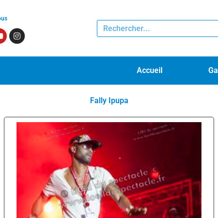
ous
Accueil
Ga
Fally Ipupa