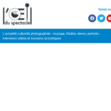
Suivez-n
L’actualité culturelle photographiée : musique, théâtre, danse, portraits…
Interviews vidéos et sessions acoustiques