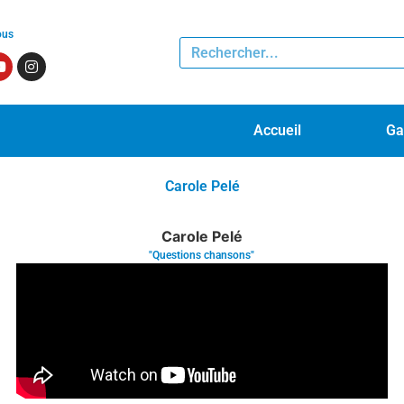
ous
Accueil
Ga
Carole Pelé
Carole Pelé
"Questions chansons"