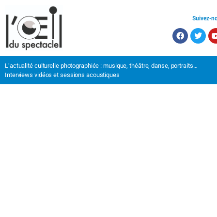
Suivez-n
L’actualité culturelle photographiée : musique, théâtre, danse, portraits…
Interviews vidéos et sessions acoustiques