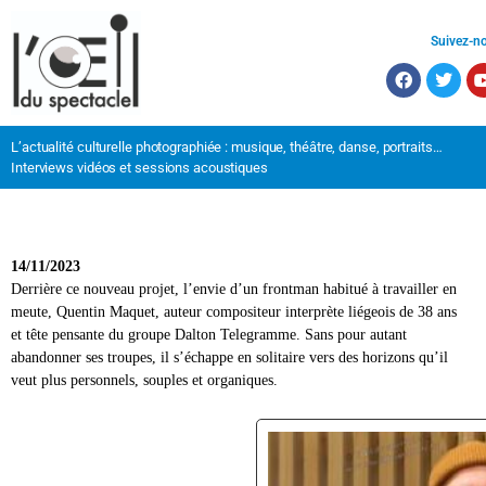
Suivez-n
L’actualité culturelle photographiée : musique, théâtre, danse, portraits…
Interviews vidéos et sessions acoustiques
14/11/2023
Derrière ce nouveau projet, l’envie d’un frontman habitué à travailler en
meute, Quentin Maquet, auteur compositeur interprète liégeois de 38 ans
et tête pensante du groupe Dalton Telegramme. Sans pour autant
abandonner ses troupes, il s’échappe en solitaire vers des horizons qu’il
veut plus personnels, souples et organiques.