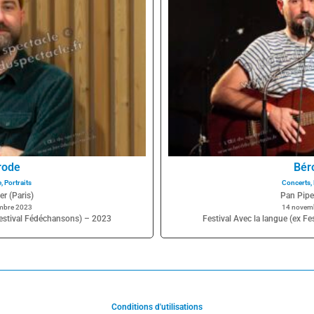
rode
Bér
e
,
Portraits
Concerts
,
er (Paris)
Pan Piper
mbre 2023
14 novem
 Festival Fédéchansons) – 2023
Festival Avec la langue (ex F
Conditions d'utilisations