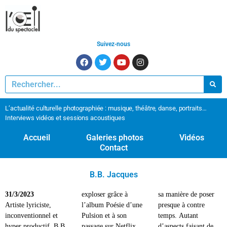
Suivez-nous
L’actualité culturelle photographiée : musique, théâtre, danse, portraits…
Interviews vidéos et sessions acoustiques
Accueil
Galeries photos
Vidéos
Contact
B.B. Jacques
31/3/2023
exploser grâce à
sa manière de poser
Artiste lyriciste,
l’album Poésie d’une
presque à contre
inconventionnel et
Pulsion et à son
temps. Autant
hyper productif, B.B.
passage sur Netflix.
d’aspects faisant de