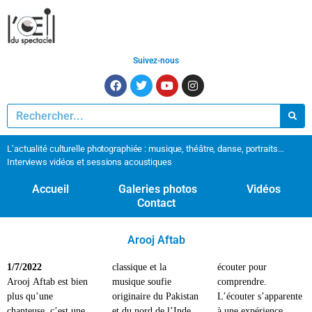
Suivez-nous
L’actualité culturelle photographiée : musique, théâtre, danse, portraits…
Interviews vidéos et sessions acoustiques
Accueil
Galeries photos
Vidéos
Contact
Arooj Aftab
1/7/2022
classique et la
écouter pour
Arooj Aftab est bien
musique soufie
comprendre.
plus qu’une
originaire du Pakistan
L’écouter s’apparente
chanteuse, c’est une
et du nord de l’Inde,
à une expérience