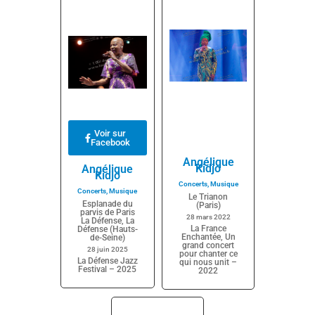
Voir sur
Facebook
Angélique
Kidjo
Angélique
Kidjo
Concerts
,
Musique
Concerts
,
Musique
Le Trianon
Esplanade du
(Paris)
parvis de Paris
28 mars 2022
La Défense, La
La France
Défense (Hauts-
Enchantée, Un
de-Seine)
grand concert
28 juin 2025
pour chanter ce
La Défense Jazz
qui nous unit –
Festival – 2025
2022