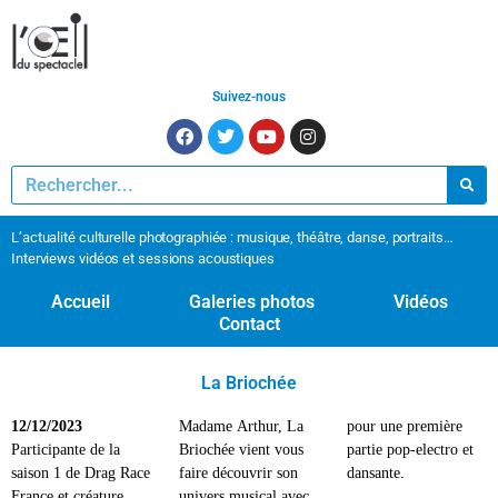
Suivez-nous
L’actualité culturelle photographiée : musique, théâtre, danse, portraits…
Interviews vidéos et sessions acoustiques
Accueil
Galeries photos
Vidéos
Contact
La Briochée
12/12/2023
Madame Arthur, La
pour une première
Participante de la
Briochée vient vous
partie pop-electro et
saison 1 de Drag Race
faire découvrir son
dansante.
France et créature
univers musical avec