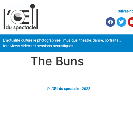
Suivez-n
L’actualité culturelle photographiée : musique, théâtre, danse, portraits…
Interviews vidéos et sessions acoustiques
The Buns
© L'Œil du spectacle - 2022