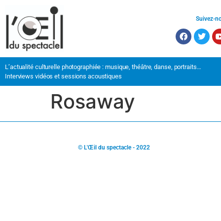
Suivez-n
L’actualité culturelle photographiée : musique, théâtre, danse, portraits…
Interviews vidéos et sessions acoustiques
Rosaway
© L'Œil du spectacle - 2022