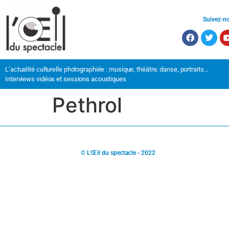
Suivez-n
L’actualité culturelle photographiée : musique, théâtre, danse, portraits…
Interviews vidéos et sessions acoustiques
Pethrol
© L'Œil du spectacle - 2022