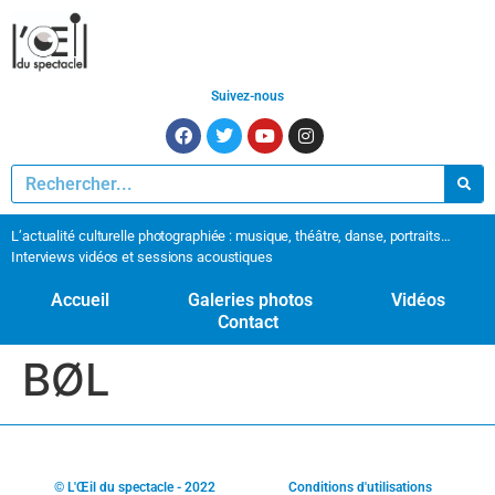
Suivez-nous
L’actualité culturelle photographiée : musique, théâtre, danse, portraits…
Interviews vidéos et sessions acoustiques
Accueil
Galeries photos
Vidéos
Contact
BØL
© L'Œil du spectacle - 2022
Conditions d'utilisations